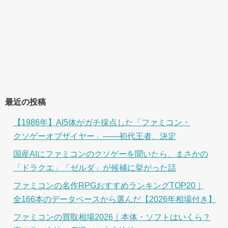
最近の投稿
【1986年】AI5体がガチ採点した「ファミコン・
クソゲーオブザイヤー」――初代王者、決定
国産AIにファミコンのクソゲーを聞いたら、まさかの
「ドラクエ」「ゼルダ」が候補に挙がった話
ファミコンの名作RPGおすすめランキングTOP20｜
全166本のデータベースから選んだ【2026年相場付き】
ファミコンの買取相場2026｜本体・ソフトはいくら？