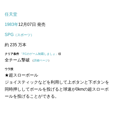
任天堂
1983年
12月07日 発売
SPG
（スポーツ）
約 235 万本
クリア条件
「FCのゲーム制覇しましょ」
様
全チーム撃破
（
詳細ページ
）
ウラ技
★超スローボール
ジョイスティックなどを利用して上ボタンと下ボタンを
同時押ししてボールを投げると球速が0kmの超スローボ
ールを投げることができる。