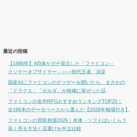
最近の投稿
【1986年】AI5体がガチ採点した「ファミコン・
クソゲーオブザイヤー」――初代王者、決定
国産AIにファミコンのクソゲーを聞いたら、まさかの
「ドラクエ」「ゼルダ」が候補に挙がった話
ファミコンの名作RPGおすすめランキングTOP20｜
全166本のデータベースから選んだ【2026年相場付き】
ファミコンの買取相場2026｜本体・ソフトはいくら？
高く売る方法と店選びを中立比較