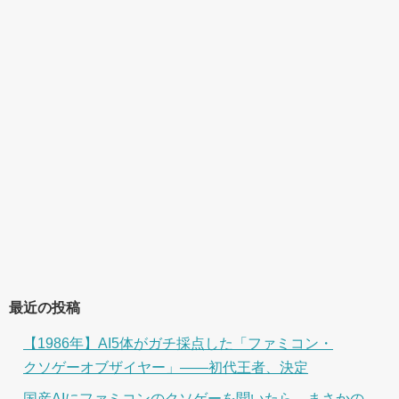
最近の投稿
【1986年】AI5体がガチ採点した「ファミコン・
クソゲーオブザイヤー」――初代王者、決定
国産AIにファミコンのクソゲーを聞いたら、まさかの