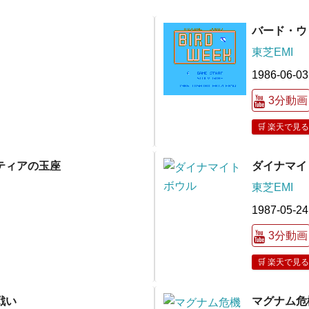
バード・ウ
東芝EMI
1986-06-03
3分動画
🛒 楽天で見る
ティアの玉座
ダイナマイ
東芝EMI
1987-05-24
3分動画
🛒 楽天で見る
戦い
マグナム危