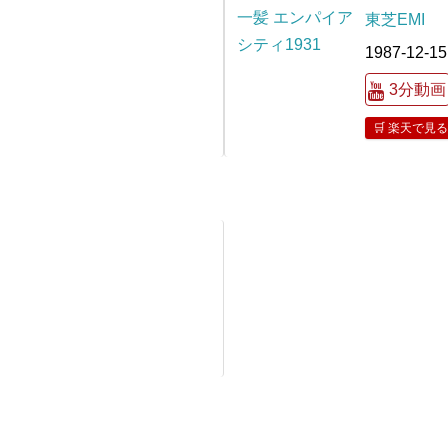
東芝EMI
1987-12-15
3分動画
🛒 楽天で見る