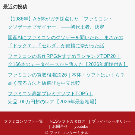
最近の投稿
【1986年】AI5体がガチ採点した「ファミコン・
クソゲーオブザイヤー」――初代王者、決定
国産AIにファミコンのクソゲーを聞いたら、まさかの
「ドラクエ」「ゼルダ」が候補に挙がった話
ファミコンの名作RPGおすすめランキングTOP20｜
全166本のデータベースから選んだ【2026年相場付き】
ファミコンの買取相場2026｜本体・ソフトはいくら？
高く売る方法と店選びを中立比較
ファミコン高額プレミアソフトTOP5｜
完品100万円超のレア【2026年最新相場】
ファミコンソフト一覧
NESソフトカタログ
プライバシーポリシー
お問合せ
youtube
©
ファミコンターミナル
.