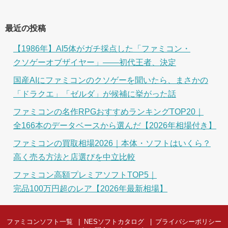
最近の投稿
【1986年】AI5体がガチ採点した「ファミコン・
クソゲーオブザイヤー」――初代王者、決定
国産AIにファミコンのクソゲーを聞いたら、まさかの
「ドラクエ」「ゼルダ」が候補に挙がった話
ファミコンの名作RPGおすすめランキングTOP20｜
全166本のデータベースから選んだ【2026年相場付き】
ファミコンの買取相場2026｜本体・ソフトはいくら？
高く売る方法と店選びを中立比較
ファミコン高額プレミアソフトTOP5｜
完品100万円超のレア【2026年最新相場】
ファミコンソフト一覧
NESソフトカタログ
プライバシーポリシー