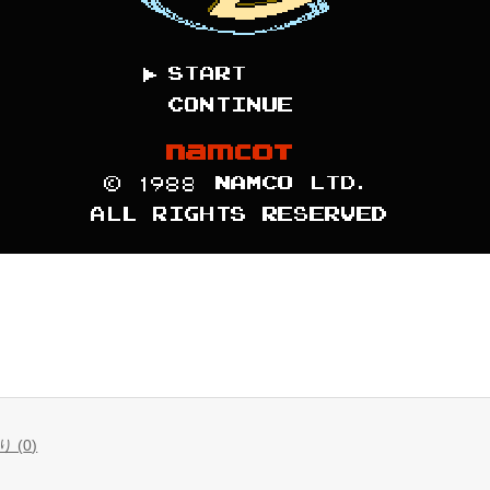
 (
0
)