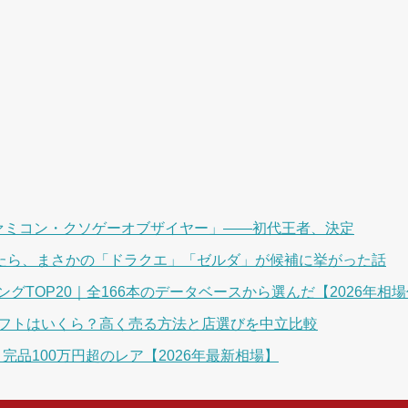
「ファミコン・クソゲーオブザイヤー」――初代王者、決定
いたら、まさかの「ドラクエ」「ゼルダ」が候補に挙がった話
グTOP20｜全166本のデータベースから選んだ【2026年相
ソフトはいくら？高く売る方法と店選びを中立比較
完品100万円超のレア【2026年最新相場】