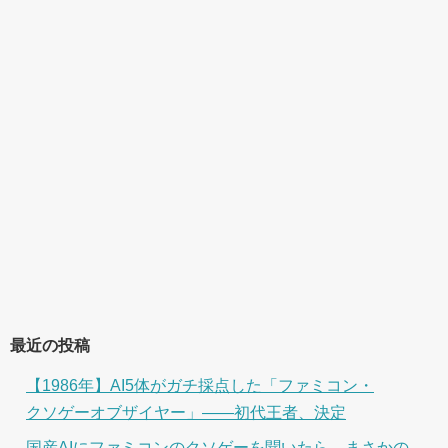
最近の投稿
【1986年】AI5体がガチ採点した「ファミコン・
クソゲーオブザイヤー」――初代王者、決定
国産AIにファミコンのクソゲーを聞いたら、まさかの