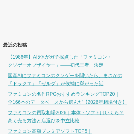
最近の投稿
【1986年】AI5体がガチ採点した「ファミコン・
クソゲーオブザイヤー」――初代王者、決定
国産AIにファミコンのクソゲーを聞いたら、まさかの
「ドラクエ」「ゼルダ」が候補に挙がった話
ファミコンの名作RPGおすすめランキングTOP20｜
全166本のデータベースから選んだ【2026年相場付き】
ファミコンの買取相場2026｜本体・ソフトはいくら？
高く売る方法と店選びを中立比較
ファミコン高額プレミアソフトTOP5｜