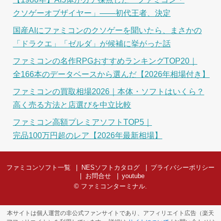
クソゲーオブザイヤー」――初代王者、決定
国産AIにファミコンのクソゲーを聞いたら、まさかの
「ドラクエ」「ゼルダ」が候補に挙がった話
ファミコンの名作RPGおすすめランキングTOP20｜
全166本のデータベースから選んだ【2026年相場付き】
ファミコンの買取相場2026｜本体・ソフトはいくら？
高く売る方法と店選びを中立比較
ファミコン高額プレミアソフトTOP5｜
完品100万円超のレア【2026年最新相場】
ファミコンソフト一覧
NESソフトカタログ
プライバシーポリシー
お問合せ
youtube
©
ファミコンターミナル
.
本サイトは個人運営の非公式ファンサイトであり、アフィリエイト広告（楽天