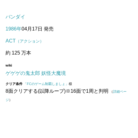
バンダイ
1986年
04月17日 発売
ACT
（アクション）
約 125 万本
wiki
ゲゲゲの鬼太郎 妖怪大魔境
クリア条件
「FCのゲーム制覇しましょ」
様
8面クリアする(以降ループ)※16面で1周と判明
（
詳細ペー
ジ
）