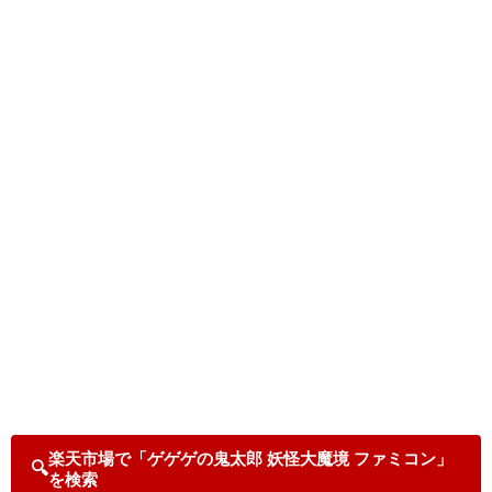
楽天市場で「ゲゲゲの鬼太郎 妖怪大魔境 ファミコン」
🔍
を検索