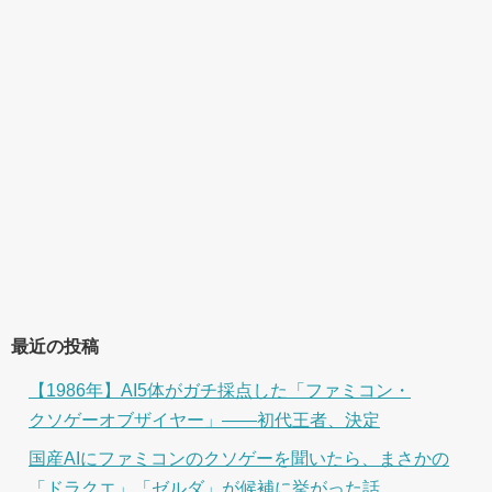
最近の投稿
【1986年】AI5体がガチ採点した「ファミコン・
クソゲーオブザイヤー」――初代王者、決定
国産AIにファミコンのクソゲーを聞いたら、まさかの
「ドラクエ」「ゼルダ」が候補に挙がった話