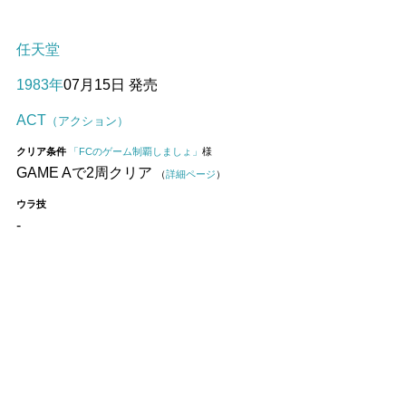
任天堂
1983年
07月15日 発売
ACT
（アクション）
クリア条件
「FCのゲーム制覇しましょ」
様
GAME Aで2周クリア
（
詳細ページ
）
ウラ技
-